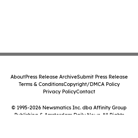
About
Press Release Archive
Submit Press Release
Terms & Conditions
Copyright/DMCA Policy
Privacy Policy
Contact
© 1995-2026 Newsmatics Inc. dba Affinity Group
Publishing & Amsterdam Daily News. All Rights
Reserved.
Cookie Settings / Your Privacy Choices