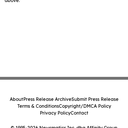
above.
About
Press Release Archive
Submit Press Release
Terms & Conditions
Copyright/DMCA Policy
Privacy Policy
Contact
© 1995-2026 Newsmatics Inc. dba Affinity Group