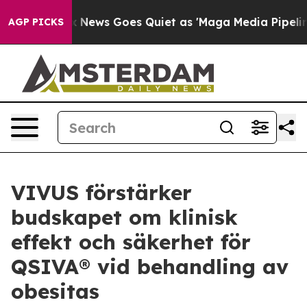
st
Fox News Goes Quiet as 'Maga Media Pipeline' Backf
AGP PICKS
VIVUS förstärker
budskapet om klinisk
effekt och säkerhet för
QSIVA® vid behandling av
obesitas