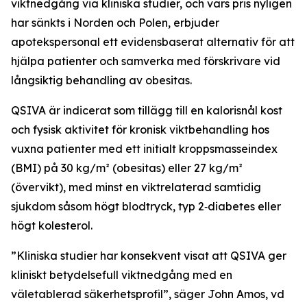
viktnedgång via kliniska studier, och vars pris nyligen
har sänkts i Norden och Polen, erbjuder
apotekspersonal ett evidensbaserat alternativ för att
hjälpa patienter och samverka med förskrivare vid
långsiktig behandling av obesitas.
QSIVA är indicerat som tillägg till en kalorisnål kost
och fysisk aktivitet för kronisk viktbehandling hos
vuxna patienter med ett initialt kroppsmasseindex
(BMI) på 30 kg/m² (obesitas) eller 27 kg/m²
(övervikt), med minst en viktrelaterad samtidig
sjukdom såsom högt blodtryck, typ 2‑diabetes eller
högt kolesterol.
”Kliniska studier har konsekvent visat att QSIVA ger
kliniskt betydelsefull viktnedgång med en
väletablerad säkerhetsprofil”, säger John Amos, vd