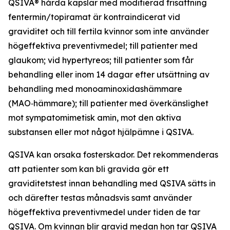
QSIVA® hårda kapslar med modifierad frisättning
fentermin/topiramat är kontraindicerat vid
graviditet och till fertila kvinnor som inte använder
högeffektiva preventivmedel; till patienter med
glaukom; vid hypertyreos; till patienter som får
behandling eller inom 14 dagar efter utsättning av
behandling med monoaminoxidashämmare
(MAO‑hämmare); till patienter med överkänslighet
mot sympatomimetisk amin, mot den aktiva
substansen eller mot något hjälpämne i QSIVA.
QSIVA kan orsaka fosterskador. Det rekommenderas
att patienter som kan bli gravida gör ett
graviditetstest innan behandling med QSIVA sätts in
och därefter testas månadsvis samt använder
högeffektiva preventivmedel under tiden de tar
QSIVA. Om kvinnan blir gravid medan hon tar QSIVA