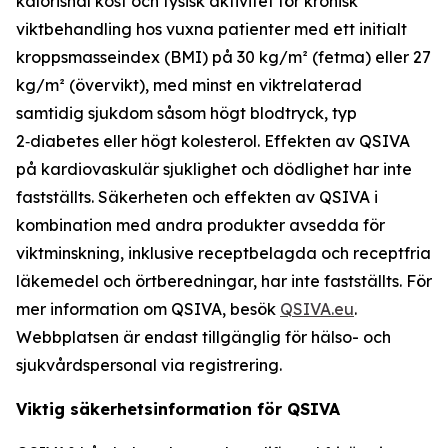
kalorisnål kost och fysisk aktivitet för kronisk
viktbehandling hos vuxna patienter med ett initialt
kroppsmasseindex (BMI) på 30 kg/m² (fetma) eller 27
kg/m² (övervikt), med minst en viktrelaterad
samtidig sjukdom såsom högt blodtryck, typ
2‑diabetes eller högt kolesterol. Effekten av QSIVA
på kardiovaskulär sjuklighet och dödlighet har inte
fastställts. Säkerheten och effekten av QSIVA i
kombination med andra produkter avsedda för
viktminskning, inklusive receptbelagda och receptfria
läkemedel och örtberedningar, har inte fastställts. För
mer information om QSIVA, besök
QSIVA.eu
.
Webbplatsen är endast tillgänglig för hälso- och
sjukvårdspersonal via registrering.
Viktig säkerhetsinformation för QSIVA