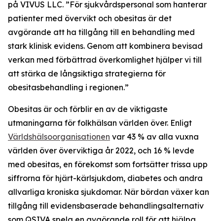
på VIVUS LLC. ”För sjukvårdspersonal som hanterar
patienter med övervikt och obesitas är det
avgörande att ha tillgång till en behandling med
stark klinisk evidens. Genom att kombinera bevisad
verkan med förbättrad överkomlighet hjälper vi till
att stärka de långsiktiga strategierna för
obesitasbehandling i regionen.”
Obesitas är och förblir en av de viktigaste
utmaningarna för folkhälsan världen över. Enligt
Världshälsoorganisationen
var 43 % av alla vuxna
världen över överviktiga år 2022, och 16 % levde
med obesitas, en förekomst som fortsätter trissa upp
siffrorna för hjärt-kärlsjukdom, diabetes och andra
allvarliga kroniska sjukdomar. När bördan växer kan
tillgång till evidensbaserade behandlingsalternativ
som QSIVA spela en avgörande roll för att hjälpa