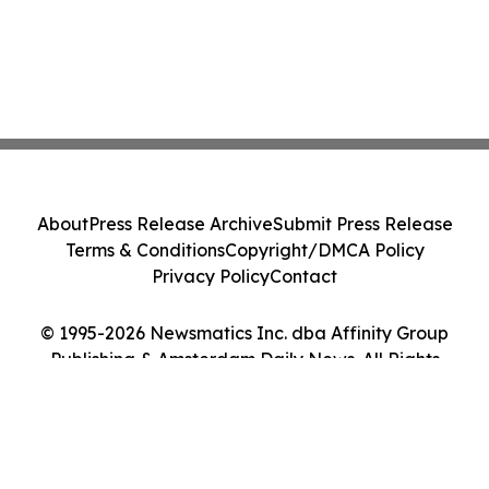
About
Press Release Archive
Submit Press Release
Terms & Conditions
Copyright/DMCA Policy
Privacy Policy
Contact
© 1995-2026 Newsmatics Inc. dba Affinity Group
Publishing & Amsterdam Daily News. All Rights
Reserved.
Cookie Settings / Your Privacy Choices