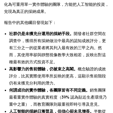
化為可重用單一實作體驗的團隊，方能把人工智能的投資，
兌現為真正的採納成果。
報告中的其他矚目發現如下：
社群仍是未獲充分運用的採納手段。
開發者社群空間在
調查中，獲得所有採納做法中最高的認知成效評分，更
有三分之一的從業者將其列入最有效的三甲之內。然
而，其使用率卻與靜態視像教學大致相若，反映出對這
種最有效的方式投資不足。
高影響力的售前體驗，仍被束之高閣。
概念驗證的成效
評分，比其實際使用率所反映的更高，這顯示售前階段
仍有未獲充分利用的潛力。
何謂成功的實作體驗，各團隊皆有不同定義。
銷售團隊
最看重實作體驗的真實程度（39% 認為貼近生產環境乃
重中之重），而教育團隊則最重視即時引導及意見。
人工智能的採納日漸普及，但信心卻未見增長。
半數從