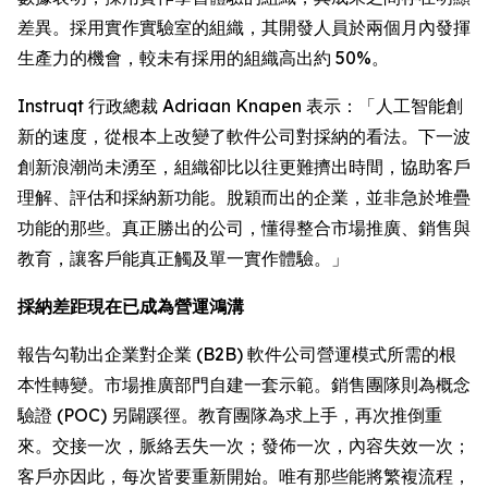
差異。採用實作實驗室的組織，其開發人員於兩個月內發揮
生產力的機會，較未有採用的組織高出約 50%。
Instruqt 行政總裁 Adriaan Knapen 表示：「人工智能創
新的速度，從根本上改變了軟件公司對採納的看法。下一波
創新浪潮尚未湧至，組織卻比以往更難擠出時間，協助客戶
理解、評估和採納新功能。脫穎而出的企業，並非急於堆疊
功能的那些。真正勝出的公司，懂得整合市場推廣、銷售與
教育，讓客戶能真正觸及單一實作體驗。」
採納差距現在已成為營運鴻溝
報告勾勒出企業對企業 (B2B) 軟件公司營運模式所需的根
本性轉變。市場推廣部門自建一套示範。銷售團隊則為概念
驗證 (POC) 另闢蹊徑。教育團隊為求上手，再次推倒重
來。交接一次，脈絡丟失一次；發佈一次，內容失效一次；
客戶亦因此，每次皆要重新開始。唯有那些能將繁複流程，