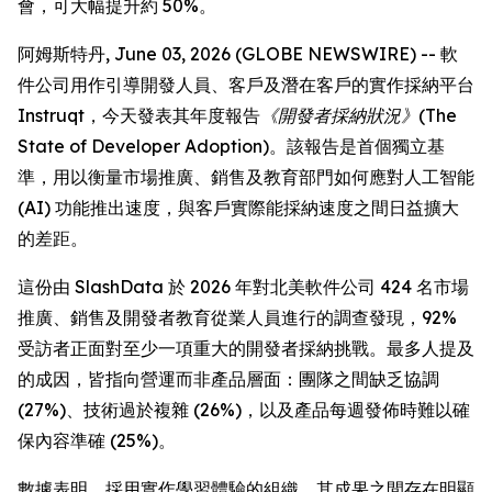
會，可大幅提升約 50%。
阿姆斯特丹, June 03, 2026 (GLOBE NEWSWIRE) -- 軟
件公司用作引導開發人員、客戶及潛在客戶的實作採納平台
Instruqt，今天發表其年度報告
《開發者採納狀況》(The
State of Developer Adoption)
。該報告是首個獨立基
準，用以衡量市場推廣、銷售及教育部門如何應對人工智能
(AI) 功能推出速度，與客戶實際能採納速度之間日益擴大
的差距。
這份由 SlashData 於 2026 年對北美軟件公司 424 名市場
推廣、銷售及開發者教育從業人員進行的調查發現，92%
受訪者正面對至少一項重大的開發者採納挑戰。最多人提及
的成因，皆指向營運而非產品層面：團隊之間缺乏協調
(27%)、技術過於複雜 (26%)，以及產品每週發佈時難以確
保內容準確 (25%)。
數據表明，採用實作學習體驗的組織，其成果之間存在明顯