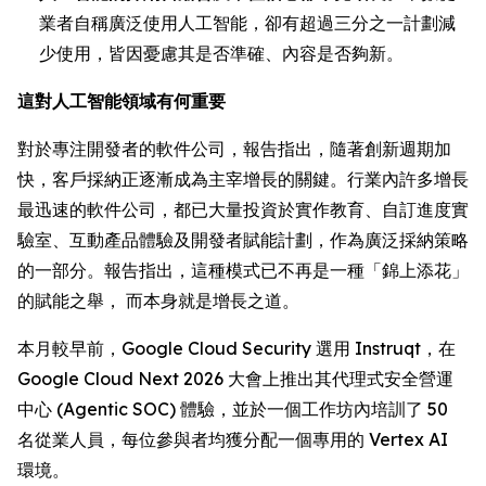
業者自稱廣泛使用人工智能，卻有超過三分之一計劃減
少使用，皆因憂慮其是否準確、內容是否夠新。
這對人工智能領域有何重要
對於專注開發者的軟件公司，報告指出，隨著創新週期加
快，客戶採納正逐漸成為主宰增長的關鍵。行業內許多增長
最迅速的軟件公司，都已大量投資於實作教育、自訂進度實
驗室、互動產品體驗及開發者賦能計劃，作為廣泛採納策略
的一部分。報告指出，這種模式已不再是一種「錦上添花」
的賦能之舉， 而本身就是增長之道。
本月較早前，Google Cloud Security 選用 Instruqt，在
Google Cloud Next 2026 大會上推出其代理式安全營運
中心 (Agentic SOC) 體驗，並於一個工作坊內培訓了 50
名從業人員，每位參與者均獲分配一個專用的 Vertex AI
環境。