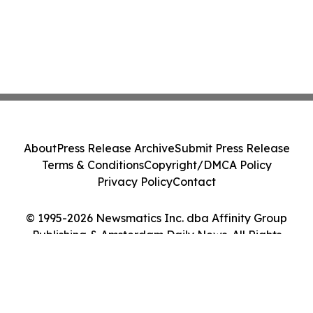
About
Press Release Archive
Submit Press Release
Terms & Conditions
Copyright/DMCA Policy
Privacy Policy
Contact
© 1995-2026 Newsmatics Inc. dba Affinity Group
Publishing & Amsterdam Daily News. All Rights
Reserved.
Cookie Settings / Your Privacy Choices